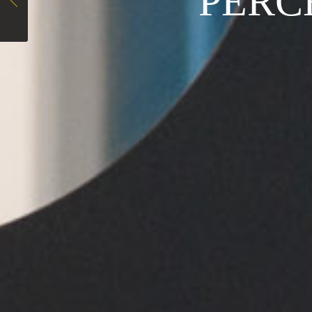
PERC
N