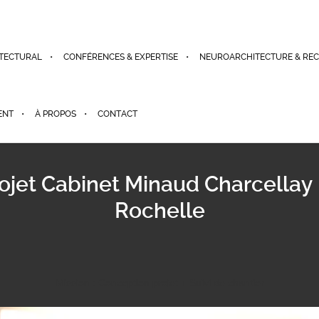
TECTURAL
CONFÉRENCES & EXPERTISE
NEUROARCHITECTURE & RE
ENT
À PROPOS
CONTACT
ojet Cabinet Minaud Charcellay
Rochelle
Mission : Conception projet + Suivi de chantier