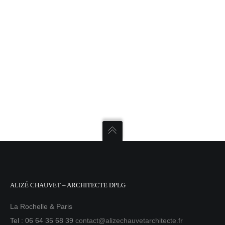
ALIZÉ CHAUVET – ARCHITECTE DPLG
La Rochelle & Paris
Tel : 06 64 35 68 39
contact@alizechauvetarchitecte.fr