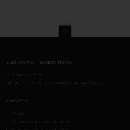
ALIZÉ CHAUVET – ARCHITECTE DPLG
La Rochelle & Paris
Tel : 06 64 35 68 39
contact@alizechauvetarchitecte.fr
NAVIGATION :
Projets
Architecture & accompagnement
Neuroarchitecture & recherche