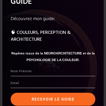
GUIDE
Rejoignez la liste de nos lecteurs pour
en apprendre plus sur la
neuroarchitecture, la psychologie de la
Découvrez mon guide:
couleur & la biophilie.
🧠
COULEURS, PERCEPTION &
ARCHITECTURE
Repères issus de la NEUROARCHITECTURE et de la
PSYCHOLOGIE DE LA COULEUR.
M'INSCRIRE
RECEVOIR LE GUIDE