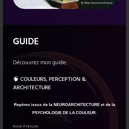
DEMANDE D’ACCOMPAGNEMENT
Prénom et Nom
GUIDE
E-mail
*
Découvrez mon guide:
Téléphone
🧠
COULEURS, PERCEPTION &
+33
FRANCE
ARCHITECTURE
+33
Décrivez votre projet
*
Repères issus de la NEUROARCHITECTURE et de la
PSYCHOLOGIE DE LA COULEUR.