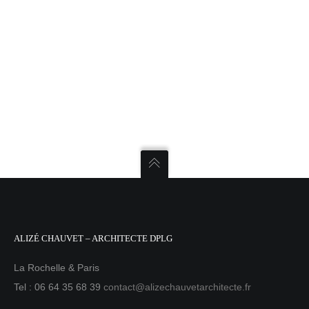
ALIZÉ CHAUVET – ARCHITECTE DPLG
La Rochelle & Paris
Tel : 06 64 35 68 39
contact@alizechauvetarchitecte.fr