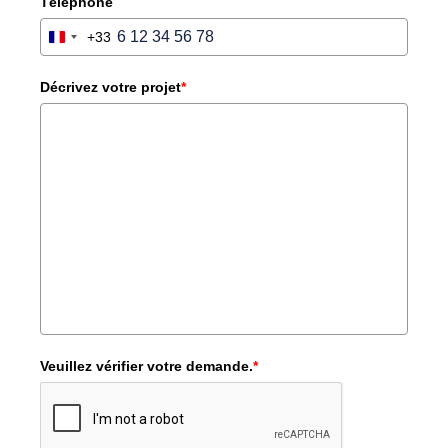
Téléphone
+33
FRANCE
+33
Décrivez votre projet
*
Veuillez vérifier votre demande.
*