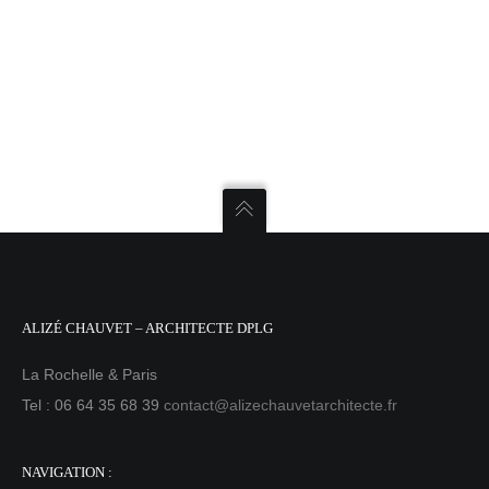
ALIZÉ CHAUVET – ARCHITECTE DPLG
La Rochelle & Paris
Tel : 06 64 35 68 39
contact@alizechauvetarchitecte.fr
NAVIGATION :