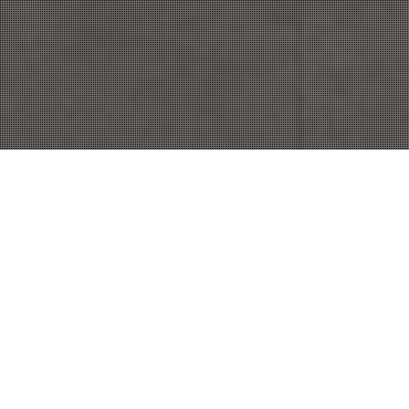
Biophilie & Environnement
,
Neuroarchitecture
,
Perception
Sensorielle Et Cognition