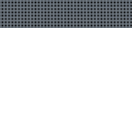
Biophilie & Environnement
,
Neuroarchitecture