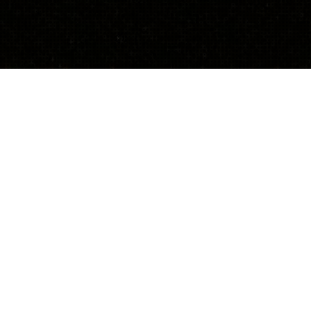
Neuroarchitecture
,
Perception Sensorielle Et Cognition