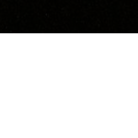
Neuroarchitecture
,
Perception Sensorielle Et Cognition