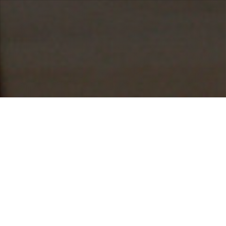
/
,
Biophilie & Environnement
,
Neuroarchitecture
,
Perception
Sensorielle Et Cognition